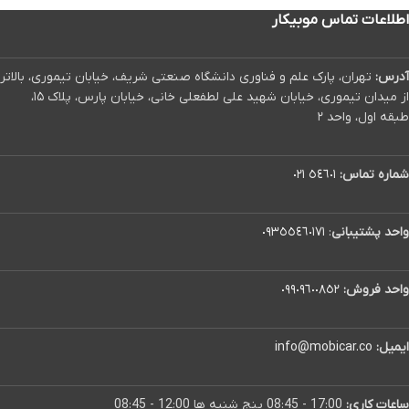
اطلاعات تماس موبیکار
آدرس:
تهران، پارک علم و فناوری دانشگاه صنعتی شریف، خیابان تیموری، بالاتر
از میدان تیموری، خیابان شهید علی لطفعلی خانی، خیابان پارس، پلاک ۱۵،
طبقه اول، واحد ۲
شماره تماس:
٥٤٦٠١ ٠٢١
واحد پشتیبانی
:
٠٩٣٥٥٤٦٠١٧١
واحد فروش:
٠٩٩٠٩٦٠٠٨٥٢
ایمیل:
info@mobicar.co
ساعات کاری:
17:00 - 08:45 پنج شنبه ها 12:00 - 08:45